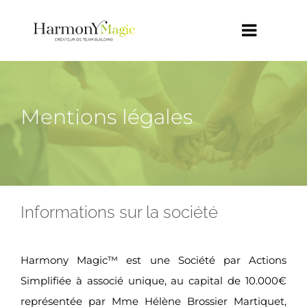
Passer
au
Toggle
contenu
Navigat
NOS OFFRES
Mentions légales
NOTRE EQUIPE
CONTACT
BLOG
Informations sur la société
Français
Harmony Magic™ est une Société par Actions
Simplifiée à associé unique, au capital de 10.000€
représentée par Mme Hélène Brossier Martiquet,