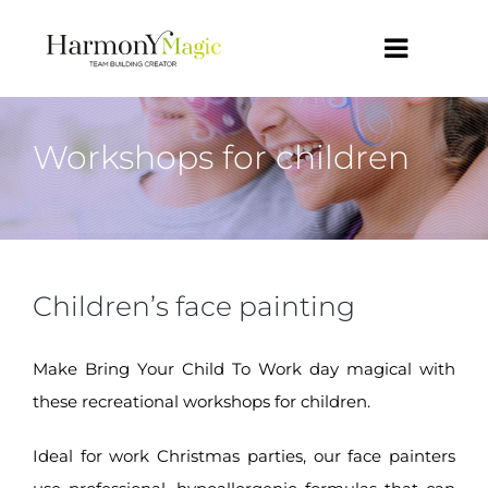
Skip
to
Toggle
content
Navigat
OUR OFFERS
Workshops for children
OUR TEAM
CONTACT
Children’s face painting
BLOG
Make Bring Your Child To Work day magical with
English
these recreational workshops for children.
Ideal for work Christmas parties, our face painters