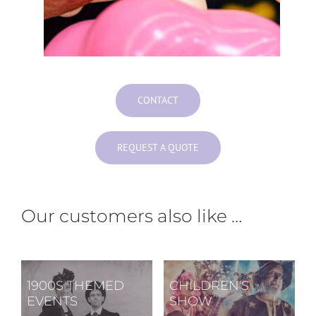
CONTACT
REQUEST A QUOTE
Our customers also like …
1900S THEMED
CHILDREN'S
EVENTS
SHOW